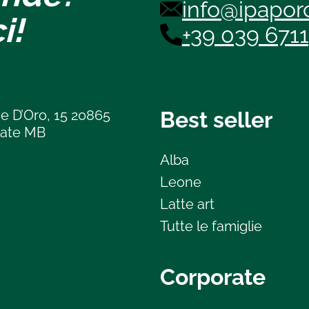
info@ipaporc
i!
+39 039 671
e D’Oro, 15 20865
Best seller
late MB
Alba
Leone
Latte art
Tutte le famiglie
Corporate