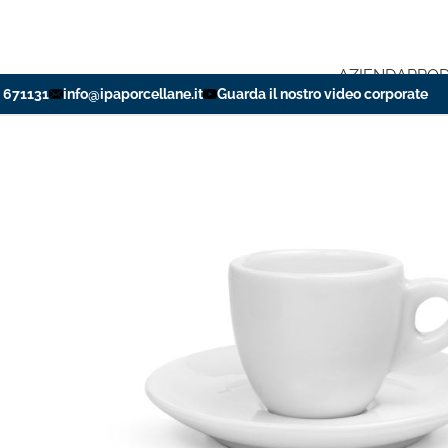
AZIENDA
PROD
 671131
info@ipaporcellane.it
Guarda il nostro video corporate