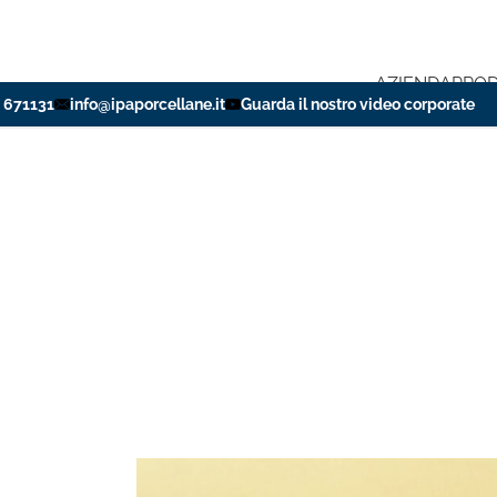
AZIENDA
PROD
 671131
info@ipaporcellane.it
Guarda il nostro video corporate