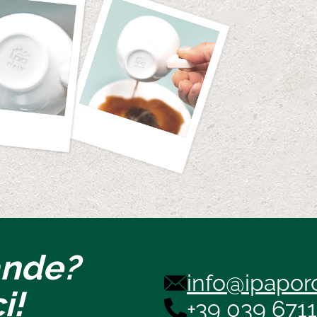
ande?
info@ipaporc
i!
+39 039 671