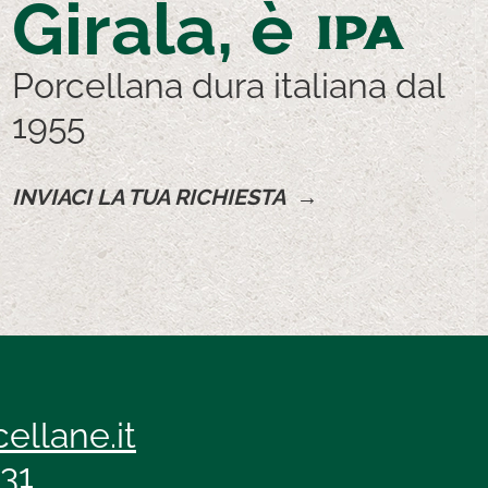
Girala, è
IPA
Porcellana dura italiana dal
1955
INVIACI LA TUA RICHIESTA →
ellane.it
131